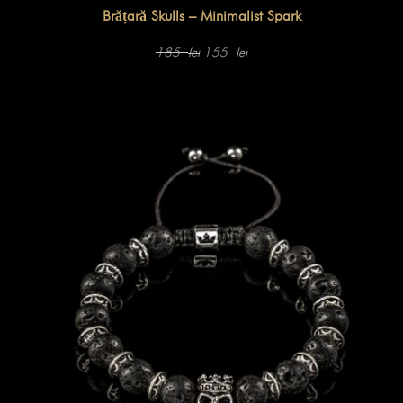
Brățară Skulls – Minimalist Spark
Prețul
Prețul
inițial
curent
185
155
lei
lei
a
este:
fost:
155 lei.
185 lei.