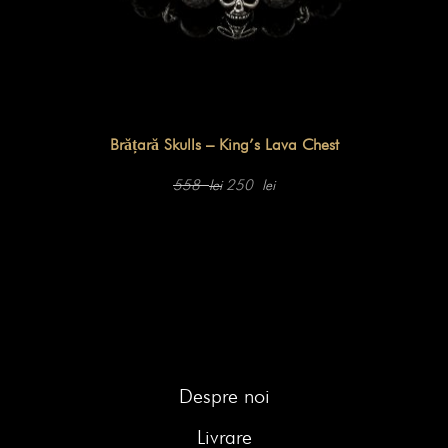
Brățară Skulls – King’s Lava Chest
Prețul
Prețul
inițial
curent
558
250
lei
lei
a
este:
fost:
250 lei.
558 lei.
Despre noi
Livrare