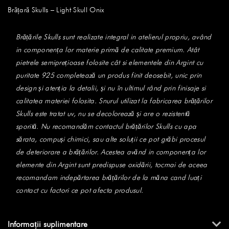
Brățară Skulls – Light Skull Onix
Brățările Skulls sunt realizate integral in atelierul propriu, având
in componența lor materie primă de calitate premium. Atât
pietrele semiprețioase folosite cât si elementele din Argint cu
puritate 925 completează un produs finit deosebit, unic prin
design și atenția la detalii, și nu în ultimul rând prin finisaje si
calitatea materiei folosita. Snurul utilizat la fabricarea brățărilor
Skulls este tratat uv, nu se decolorează și are o rezistentă
sporită. Nu recomandăm contactul brățărilor Skulls cu apa
sărata, compuși chimici, sau alte soluții ce pot grăbi procesul
de deteriorare a brățărilor. Acestea avănd in componența lor
elemente din Argint sunt predispuse oxidării, tocmai de aceea
recomandam indepărtarea brățărilor de la măna cand luați
contact cu factori ce pot afecta produsul.
Informații suplimentare