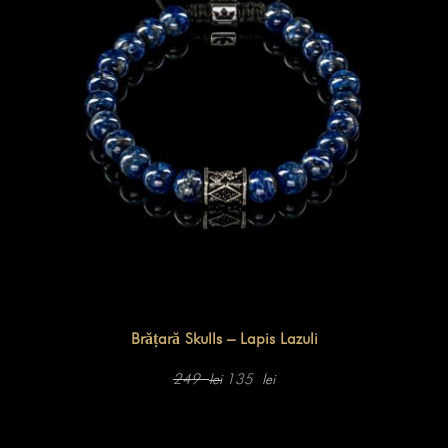
Brățară Skulls – Lapis Lazuli
Prețul
Prețul
inițial
curent
249
135
lei
lei
a
este:
fost:
135 lei.
249 lei.