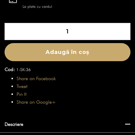
La plata cu cardul
Cantitate
Brățară
Skulls
-
Adaugă în coș
Light
Skull
Cod:
1-SK-36
Onix
Share on Facebook
Tweet
Pin It
Share on Google+
Descriere