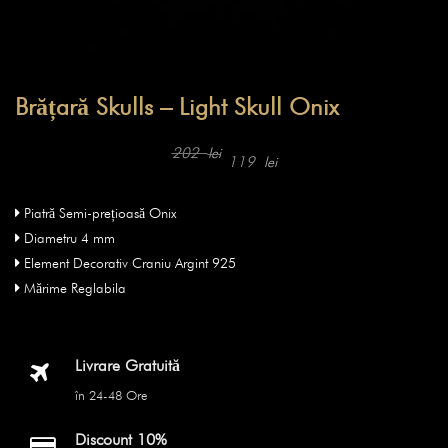
Brățară Skulls – Light Skull Onix
Prețul
Prețul
inițial
curent
202
lei
119
lei
a
este:
fost:
119 lei.
202 lei.
Piatră Semi-prețioasă Onix
Diametru 4 mm
Element Decorativ Craniu Argint 925
Mărime Reglabila
Livrare Gratuită
în 24-48 Ore
Discount 10%