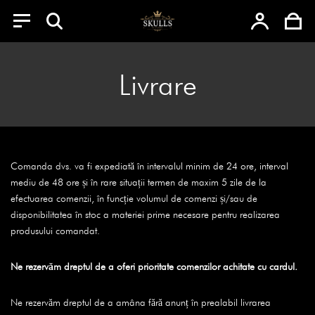
Menu
Skip
to
Livrare
content
Comanda dvs. va fi expediată în intervalul minim de 24 ore, interval
mediu de 48 ore și în rare situații termen de maxim 5 zile de la
efectuarea comenzii, în funcție volumul de comenzi și/sau de
disponibilitatea în stoc a materiei prime necesare pentru realizarea
produsului comandat.
Ne rezervăm dreptul de a oferi prioritate comenzilor achitate cu cardul.
Ne rezervăm dreptul de a amâna fără anunț în prealabil livrarea