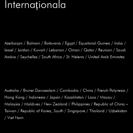
Internaționala
Africa, Estul Mijlociu & India
Azerbaijan / Bahrain / Botswana / Egypt / Equatorial Guinea / India /
Israel / Jordan / Kuwait / Lebanon / Oman / Qatar / Reunion / Saudi
Arabia / Seychelles / South Africa / St. Helena / United Arab Emirates
Asia Pacific
Australia / Brunei Darussalam / Cambodia / China / French Polynesia /
Hong Kong / Indonesia / Japan / Kazakhstan / Laos / Macau /
Malaysia / Maldives / New Zealand / Philippines / Republic of China –
Taiwan / Republic of Korea, South / Singapore / Thailand / Uzbekistan
/ Viet Nam