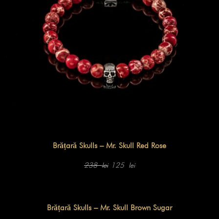
Brățară Skulls – Mr. Skull Red Rose
Prețul
Prețul
inițial
curent
238
125
lei
lei
a
este:
fost:
125 lei.
238 lei.
Brățară Skulls – Mr. Skull Brown Sugar