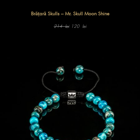
Brățară Skulls – Mr. Skull Moon Shine
Prețul
Prețul
inițial
curent
214
120
lei
lei
a
este:
fost:
120 lei.
214 lei.