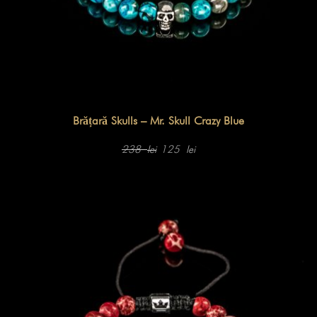
Brățară Skulls – Mr. Skull Crazy Blue
Prețul
Prețul
inițial
curent
238
125
lei
lei
a
este:
fost:
125 lei.
238 lei.