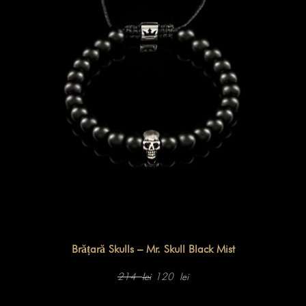
Brățară Skulls – Mr. Skull Black Mist
Prețul
Prețul
inițial
curent
214
120
lei
lei
a
este:
fost:
120 lei.
214 lei.