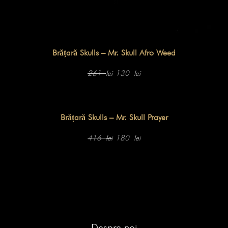
Brățară Skulls – Mr. Skull Afro Weed
Prețul
Prețul
inițial
curent
261
130
lei
lei
a
este:
fost:
130 lei.
261 lei.
Brățară Skulls – Mr. Skull Prayer
Prețul
Prețul
inițial
curent
416
180
lei
lei
a
este:
fost:
180 lei.
416 lei.
Despre noi