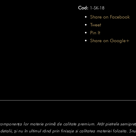
Trouble
Cod:
1-SK-18
Lava
Share on Facebook
3
Tweet
of
Pin It
a
Share on Google+
Kind
in componența lor materie primă de calitate premium. Atât pietrele semipreț
alii, și nu în ultimul rând prin finisaje si calitatea materiei folosita. Snuru