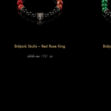
Brățară Skulls – Red Rose King
Brăț
Prețul
Prețul
inițial
curent
328
190
lei
lei
a
este:
fost:
190 lei.
328 lei.