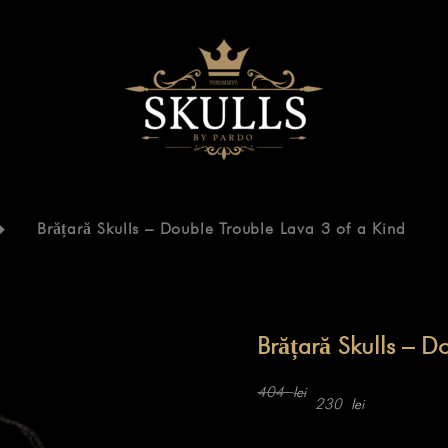
Brățară Skulls – Double Trouble Lava 3 of a Kind
Brățară Skulls – D
Prețul
Prețul
inițial
curent
404
lei
230
lei
a
este:
fost:
230 lei.
404 lei.