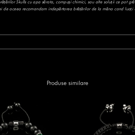
țărilor Skulls cu apa sărata, compuși chimici, sau alte soluții ce pot gră
ai de aceea recomandam indepărtarea brățărilor de la măna cand luați co
Produse similare