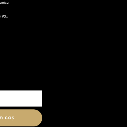
canica
t 925
n coș