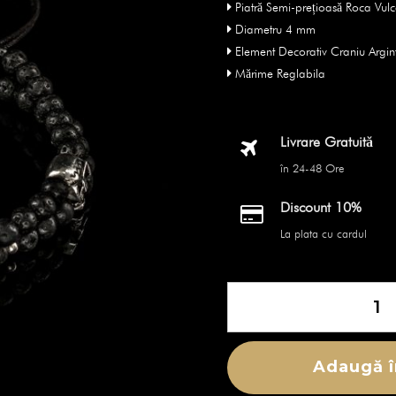
Piatră Semi-prețioasă Roca Vul
Diametru 4 mm
Element Decorativ Craniu Argin
Mărime Reglabila
Livrare Gratuită
în 24-48 Ore
Discount 10%
La plata cu cardul
Cantitate
Brățară
Skulls
-
Adaugă î
Double