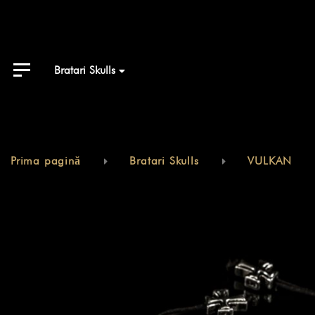
Bratari Skulls
Skip
Prima pagină
Bratari Skulls
VULKAN
to
content