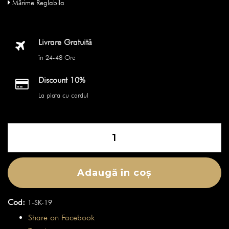
Mărime Reglabila
Livrare Gratuită
în 24-48 Ore
Discount 10%
La plata cu cardul
Cantitate
Brățară
Skulls
-
Adaugă în coș
Demolition
Cod:
1-SK-19
Share on Facebook