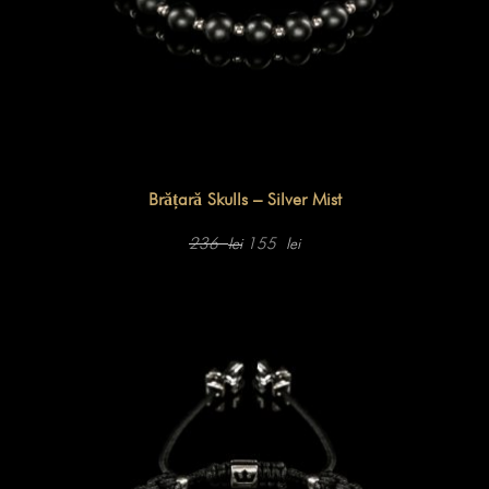
Brățară Skulls – Silver Mist
Prețul
Prețul
inițial
curent
236
155
lei
lei
a
este:
fost:
155 lei.
236 lei.