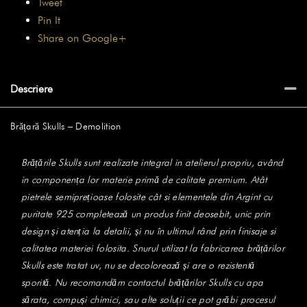
Tweet
Pin It
Share on Google+
Descriere
Brățară Skulls – Demolition
Brățările Skulls sunt realizate integral in atelierul propriu, având
in componența lor materie primă de calitate premium. Atât
pietrele semiprețioase folosite cât si elementele din Argint cu
puritate 925 completează un produs finit deosebit, unic prin
design și atenția la detalii, și nu în ultimul rând prin finisaje si
calitatea materiei folosita. Snurul utilizat la fabricarea brățărilor
Skulls este tratat uv, nu se decolorează și are o rezistentă
sporită. Nu recomandăm contactul brățărilor Skulls cu apa
sărata, compuși chimici, sau alte soluții ce pot grăbi procesul