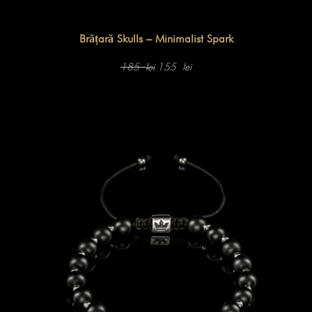
Brățară Skulls – Minimalist Spark
Prețul
Prețul
inițial
curent
185
155
lei
lei
a
este:
fost:
155 lei.
185 lei.