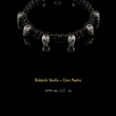
Brățară Skulls – Don Pedro
Prețul
Prețul
inițial
curent
499
330
lei
lei
a
este:
fost:
330 lei.
499 lei.