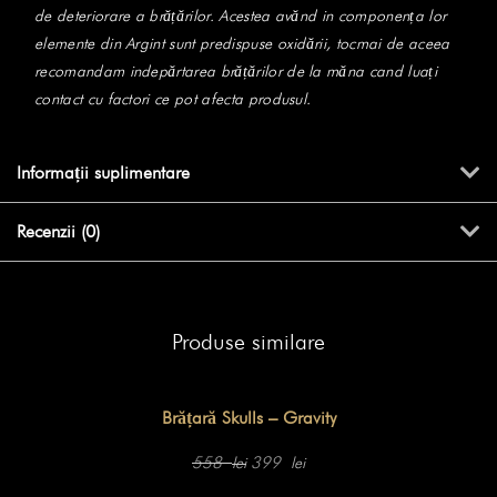
de deteriorare a brățărilor. Acestea avănd in componența lor
elemente din Argint sunt predispuse oxidării, tocmai de aceea
recomandam indepărtarea brățărilor de la măna cand luați
contact cu factori ce pot afecta produsul.
Informații suplimentare
Recenzii (0)
Produse similare
Brățară Skulls – Gravity
Prețul
Prețul
inițial
curent
558
399
lei
lei
a
este:
fost:
399 lei.