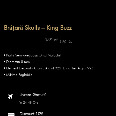
Brățară Skulls – King Buzz
Prețul
Prețul
inițial
curent
328
lei
190
lei
a
este:
fost:
190 lei.
328 lei.
Piatră Semi-prețioasă Onix|Malachit
Diametru 8 mm
Element Decorativ Craniu Argint 925|Distantier Argint 925
Mărime Reglabila
Livrare Gratuită
în 24-48 Ore
Discount 10%