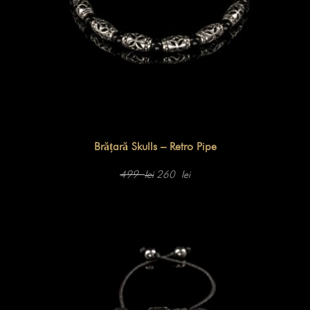
Brățară Skulls – Retro Pipe
Prețul
Prețul
inițial
curent
499
260
lei
lei
a
este:
fost:
260 lei.
499 lei.