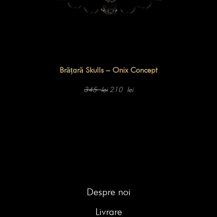
Brățară Skulls – Onix Concept
Prețul
Prețul
inițial
curent
345
210
lei
lei
a
este:
fost:
210 lei.
345 lei.
Despre noi
Livrare