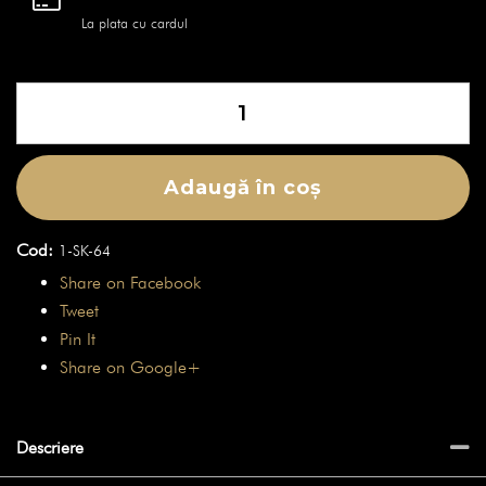
La plata cu cardul
Cantitate
Brățară
Skulls
-
Adaugă în coș
King
Buzz
Cod:
1-SK-64
Share on Facebook
Tweet
Pin It
Share on Google+
Descriere