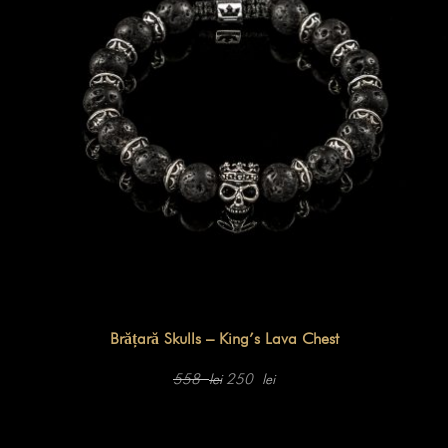
Brățară Skulls – King’s Lava Chest
Prețul
Prețul
inițial
curent
558
250
lei
lei
a
este:
fost:
250 lei.
558 lei.