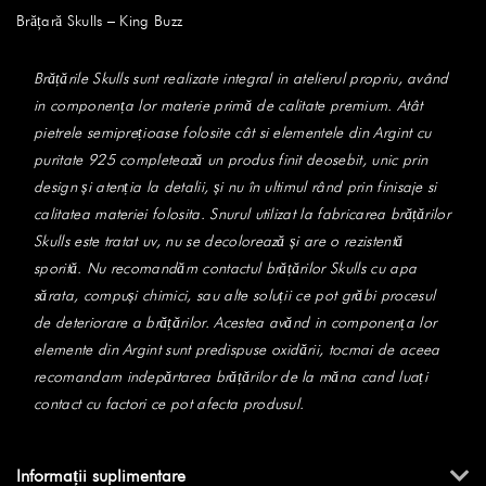
Brățară Skulls – King Buzz
Brățările Skulls sunt realizate integral in atelierul propriu, având
in componența lor materie primă de calitate premium. Atât
pietrele semiprețioase folosite cât si elementele din Argint cu
puritate 925 completează un produs finit deosebit, unic prin
design și atenția la detalii, și nu în ultimul rând prin finisaje si
calitatea materiei folosita. Snurul utilizat la fabricarea brățărilor
Skulls este tratat uv, nu se decolorează și are o rezistentă
sporită. Nu recomandăm contactul brățărilor Skulls cu apa
sărata, compuși chimici, sau alte soluții ce pot grăbi procesul
de deteriorare a brățărilor. Acestea avănd in componența lor
elemente din Argint sunt predispuse oxidării, tocmai de aceea
recomandam indepărtarea brățărilor de la măna cand luați
contact cu factori ce pot afecta produsul.
Informații suplimentare